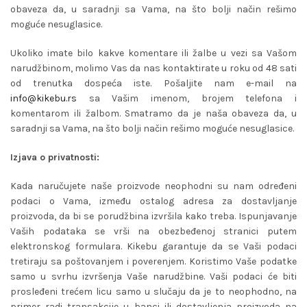
obaveza da, u saradnji sa Vama, na što bolji način rešimo
moguće nesuglasice.
Ukoliko imate bilo kakve komentare ili žalbe u vezi sa Vašom
narudžbinom, molimo Vas da nas kontaktirate u roku od 48 sati
od trenutka dospeća iste. Pošaljite nam e-mail na
info@kikebu.rs
sa Vašim imenom, brojem telefona i
komentarom ili žalbom. Smatramo da je naša obaveza da, u
saradnji sa Vama, na što bolji način rešimo moguće nesuglasice.
Izjava o privatnosti:
Kada naručujete naše proizvode neophodni su nam određeni
podaci o Vama, između ostalog adresa za dostavljanje
proizvoda, da bi se porudžbina izvršila kako treba. Ispunjavanje
Vaših podataka se vrši na obezbeđenoj stranici putem
elektronskog formulara. Kikebu garantuje da se Vaši podaci
tretiraju sa poštovanjem i poverenjem. Koristimo Vaše podatke
samo u svrhu izvršenja Vaše narudžbine. Vaši podaci će biti
prosleđeni trećem licu samo u slučaju da je to neophodno, na
primer radi transakcije u banci ili dostavljenja proizvoda na