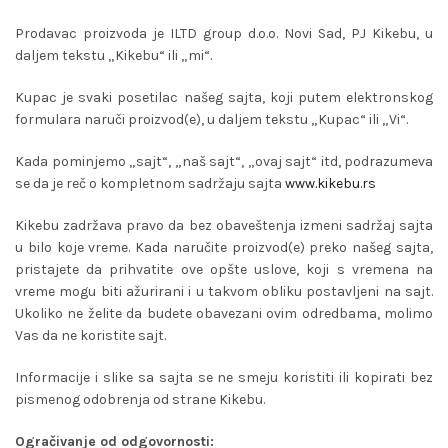
Prodavac proizvoda je ILTD group d.o.o. Novi Sad, PJ Kikebu, u
daljem tekstu „Kikebu“ ili „mi“.
Kupac je svaki posetilac našeg sajta, koji putem elektronskog
formulara naruči proizvod(e), u daljem tekstu „Kupac“ ili „Vi“.
Kada pominjemo „sajt“, „naš sajt“, „ovaj sajt“ itd, podrazumeva
se da je reč o kompletnom sadržaju sajta
www.kikebu.rs
Kikebu zadržava pravo da bez obaveštenja izmeni sadržaj sajta
u bilo koje vreme. Kada naručite proizvod(e) preko našeg sajta,
pristajete da prihvatite ove opšte uslove, koji s vremena na
vreme mogu biti ažurirani i u takvom obliku postavljeni na sajt.
Ukoliko ne želite da budete obavezani ovim odredbama, molimo
Vas da ne koristite sajt.
Informacije i slike sa sajta se ne smeju koristiti ili kopirati bez
pismenog odobrenja od strane Kikebu.
Ogračivanje od odgovornosti: