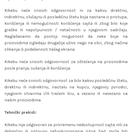
Kikebu neće snositi odgovornost ni za kakvu direktnu,
indirektnu, slučajnu ili posledičnu štetu koja nastane iz pristupa,
korišćenja ili nemogućnosti korišćenja sajta ili zbog bilo koje
greške ili nepotpunosti / netačnosti u njegovom sadržaju.
Naglašavamo da postoji mogućnost da neke boje na
proizvodima izgledaju drugačije uživo nego na slici, zbog načina
slikanja ili podešenosti Vašeg ekrana.
Kikebu neće snositi odgovornost za oštećenja na proizvodima
posle pranja, sušenja ili korišćenja.
Kikebu neće snositi odgovornost za bilo kakvu posledičnu štetu,
direktnu ili indirektnu, nastalu na kupcu, njegovoj porodici,
njegovim stvarima i/ili trećem licu, a vezano ili nevezano sa
našim proizvodima.
Tehnički prekidi:
Kikebu nije odgovoran za privremenu nedostupnost sajta niti za
delimično ili potpuno nefunkcionisanje istog. Sajt može biti