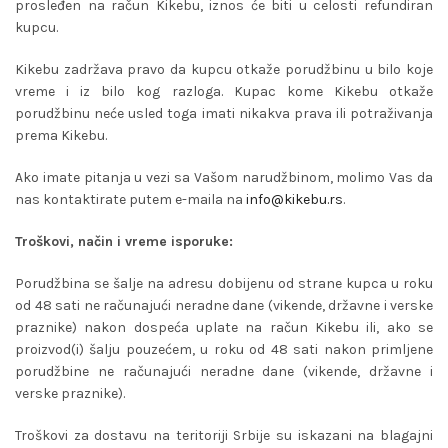
prosleđen na račun Kikebu, iznos će biti u celosti refundiran
kupcu.
Kikebu zadržava pravo da kupcu otkaže porudžbinu u bilo koje
vreme i iz bilo kog razloga. Kupac kome Kikebu otkaže
porudžbinu neće usled toga imati nikakva prava ili potraživanja
prema Kikebu.
Ako imate pitanja u vezi sa Vašom narudžbinom, molimo Vas da
nas kontaktirate putem e-maila na
info@kikebu.rs
.
Troškovi, način i vreme isporuke:
Porudžbina se šalje na adresu dobijenu od strane kupca u roku
od 48 sati ne računajući neradne dane (vikende, državne i verske
praznike) nakon dospeća uplate na račun Kikebu ili, ako se
proizvod(i) šalju pouzećem, u roku od 48 sati nakon primljene
porudžbine ne računajući neradne dane (vikende, državne i
verske praznike).
Troškovi za dostavu na teritoriji Srbije su iskazani na blagajni