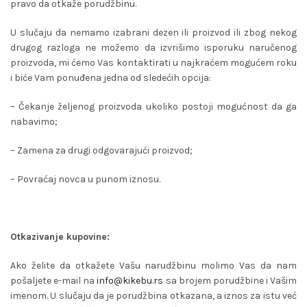
pravo da otkaže porudžbinu.
U slučaju da nemamo izabrani dezen ili proizvod ili zbog nekog
drugog razloga ne možemo da izvrišimo isporuku naručenog
proizvoda, mi ćemo Vas kontaktirati u najkraćem mogućem roku
i biće Vam ponuđena jedna od sledećih opcija:
– Čekanje željenog proizvoda ukoliko postoji mogućnost da ga
nabavimo;
– Zamena za drugi odgovarajući proizvod;
– Povraćaj novca u punom iznosu.
Otkazivanje kupovine:
Ako želite da otkažete Vašu narudžbinu molimo Vas da nam
pošaljete e-mail na
info@kikebu.rs
sa brojem porudžbine i Vašim
imenom. U slučaju da je porudžbina otkazana, a iznos za istu već