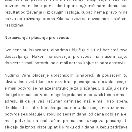
privremeno nedostupan ili dostupan u ograničenom obimu, kao
rezultat održavanja ili iz drugih razloga. Kupac nema pravo ni na
kakva potraživanja prema Kikebu u vezi sa navedenim ili sličnim
razlozima.
Naručivanje i plaćanje proizvoda:
Sve cene su iskazane u dinarima uključujući PDV i bez troškova
dostavljanja. Nakon naručivanja proizvoda na našem sajtu
dobićete e-mail potvrdu na e-mail adresu koju ste nam dostavili.
Nudimo Vam plaćanje uplatnicom (unapred) ili pouzećem (u
okviru dostave). Ukoliko ste izabrali plaćanje putem uplatnice, u
e-mail potvrdi se nalaze instrukcije za plaćanje. U slučaju da ne
dobijete e-mail potvrdu, moguće je da niste popunili tačno e-mail
adresu ili da je Vaš računar definisao naš e-mail kao spem.
Ukoliko ste izabrali plaćanja putem uplatnice, iznos iz e-mail
potvrde se uplaćuje u roku od sedam dana, od dana dobijanja e-
mail potvrde, na naš račun prema instrukciji za plaćanje. U
slučaju da iznos niste uplatili u roku od 7 dana, Kikebu zadržava