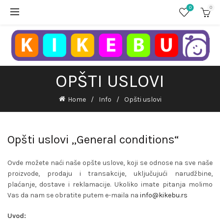
0
0
OPŠTI USLOVI
Home
Info
Opšti uslovi
Opšti uslovi „General conditions“
Ovde možete naći naše opšte uslove, koji se odnose na sve naše
proizvode, prodaju i transakcije, uključujući narudžbine,
plaćanje, dostave i reklamacije. Ukoliko imate pitanja molimo
Vas da nam se obratite putem e-maila na
info@kikebu.rs
Uvod: