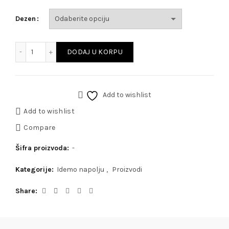
Dezen
Umotaj me! Omot za bebu količina
DODAJ U KORPU
Add to wishlist
Add to wishlist
Compare
Šifra proizvoda:
-
Kategorije:
Idemo napolju
,
Proizvodi
Share