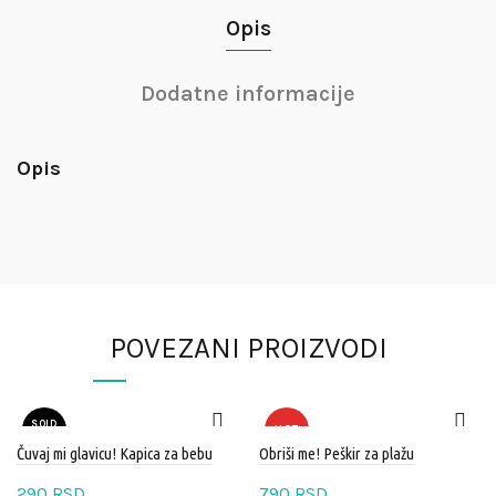
Opis
Dodatne informacije
Opis
POVEZANI PROIZVODI
SOLD
HOT
OUT
Čuvaj mi glavicu! Kapica za bebu
Obriši me! Peškir za plažu
HOT
290
RSD
790
RSD