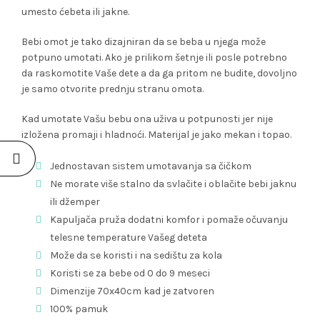
umesto ćebeta ili jakne.
Bebi omot je tako dizajniran da se beba u njega može
potpuno umotati. Ako je prilikom šetnje ili posle potrebno
da raskomotite Vaše dete a da ga pritom ne budite, dovoljno
je samo otvorite prednju stranu omota.
Kad umotate Vašu bebu ona uživa u potpunosti jer nije
izložena promaji i hladnoći. Materijal je jako mekan i topao.
Jednostavan sistem umotavanja sa čičkom
Ne morate više stalno da svlačite i oblačite bebi jaknu
ili džemper
Kapuljača pruža dodatni komfor i pomaže očuvanju
telesne temperature Vašeg deteta
Može da se koristi i na sedištu za kola
Koristi se za bebe od 0 do 9 meseci
Dimenzije 70x40cm kad je zatvoren
100% pamuk