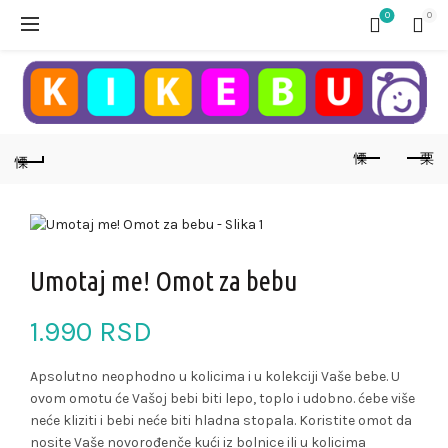
0
0
Umotaj me! Omot za bebu
1.990
RSD
Apsolutno neophodno u kolicima i u kolekciji Vaše bebe. U
ovom omotu će Vašoj bebi biti lepo, toplo i udobno. ćebe više
neće kliziti i bebi neće biti hladna stopala. Koristite omot da
nosite Vaše novorođenče kući iz bolnice ili u kolicima