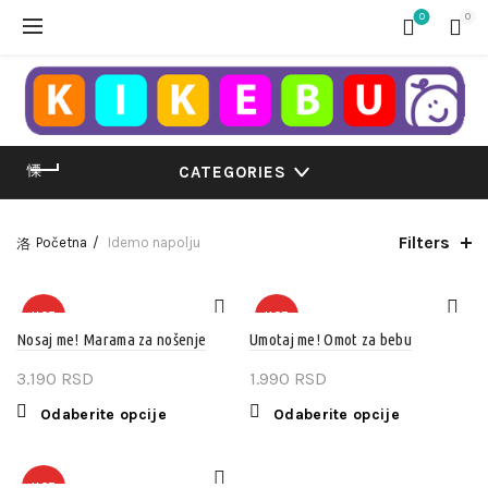
0
0
CATEGORIES
Filters
Početna
Idemo napolju
HOT
HOT
Nosaj me! Marama za nošenje
Umotaj me! Omot za bebu
3.190
RSD
1.990
RSD
Ovaj
Ovaj
Odaberite opcije
Odaberite opcije
proizvod
proizvod
ima
ima
više
više
HOT