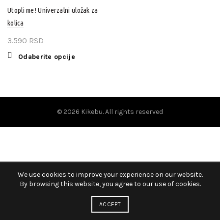
varijanti.
varijanti.
Utopli me! Univerzalni uložak za
Opcije
Opcije
kolica
mogu
mogu
3.590
RSD
biti
biti
izabrane
izabrane
Ovaj
Odaberite opcije
na
na
proizvod
stranici
stranici
ima
proizvoda.
proizvoda.
više
varijanti.
Opcije
© 2026
Kikebu
. All rights reserved
mogu
biti
izabrane
na
stranici
We use cookies to improve your experience on our website.
proizvoda.
By browsing this website, you agree to our use of cookies.
ACCEPT