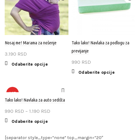
proizvoda.
Nosaj me! Marama za nošenje
Tako lako! Navlaka za podlogu za
previjanje
3.190
RSD
990
RSD
Ovaj
Odaberite opcije
proizvod
Ovaj
Odaberite opcije
ima
proizvod
više
ima
varijanti.
više
HOT
Opcije
varijanti.
Tako lako! Navlaka za auto sedišta
mogu
Opcije
Raspon
990
RSD
–
1.190
RSD
biti
mogu
cena:
izabrane
biti
Ovaj
Odaberite opcije
na
od
izabrane
proizvod
stranici
990 RSD
na
ima
[separator style_type=“none“ top_margin=“20″
proizvoda.