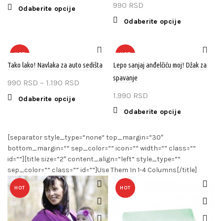
990
RSD
Ovaj
Odaberite opcije
proizvod
Ovaj
Odaberite opcije
ima
proizvod
više
ima
varijanti.
više
HOT
HOT
Opcije
varijanti.
Tako lako! Navlaka za auto sedišta
Lepo sanjaj anđelčiću moj! Džak za
mogu
Opcije
spavanje
Raspon
990
RSD
–
1.190
RSD
biti
mogu
cena:
izabrane
1.990
RSD
biti
Ovaj
Odaberite opcije
na
od
izabrane
proizvod
Ovaj
Odaberite opcije
stranici
990 RSD
na
ima
proizvod
proizvoda.
stranici
više
do
ima
[separator style_type=“none“ top_margin=“30″
proizvoda.
varijanti.
1.190 RSD
više
bottom_margin=““ sep_color=““ icon=““ width=““ class=““
Opcije
varijanti.
id=““][title size=“2″ content_align=“left“ style_type=““
mogu
Opcije
sep_color=““ class=““ id=““]Use Them In 1-4 Columns[/title]
biti
mogu
izabrane
biti
HOT
HOT
na
izabrane
stranici
na
proizvoda.
stranici