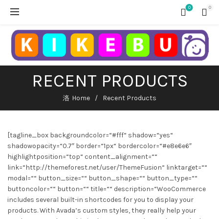
0
0
RECENT PRODUCTS
Home
Recent Products
[tagline_box backgroundcolor=“#fff“ shadow=“yes“
shadowopacity=“0.7″ border=“1px“ bordercolor=“#e8e6e6″
highlightposition=“top“ content_alignment=““
link=“http://themeforest.net/user/ThemeFusion“ linktarget=““
modal=““ button_size=““ button_shape=““ button_type=““
buttoncolor=““ button=““ title=““ description=“WooCommerce
includes several built-in shortcodes for you to display your
products. With Avada’s custom styles, they really help your