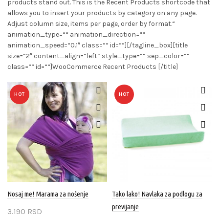
products stand out. This is the Recent Products shortcode that
allows you to insert your products by category on any page.
Adjust column size, items per page, order by format.“
animation_type=““ animation_direction=““
animation_speed=“0.1″ class=““ id=““][/tagline_box][title
size=“2″ content_align=“left“ style_type=““ sep_color=““
class=““ id=““]WooCommerce Recent Products [/title]
HOT
HOT
Nosaj me! Marama za nošenje
Tako lako! Navlaka za podlogu za
previjanje
3.190
RSD