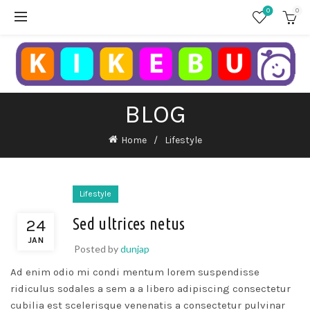
0
0
BLOG
Home
Lifestyle
Lifestyle
Sed ultrices netus
24
JAN
Posted by
dunjap
Ad enim odio mi condi mentum lorem suspendisse
ridiculus sodales a sem a a libero adipiscing consectetur
cubilia est scelerisque venenatis a consectetur pulvinar