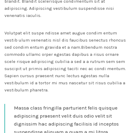
blandit. Blandit scelerisque condimentum sit at
adipiscing. Adipiscing vestibulum suspendisse nisi
venenatis iaculis.
Volutpat elit suspe ndisse amet augue condim entum
vestib ulum venenatis nisl dis faucibus senectus rhoncus
sed condim entum gravida et a nam.Bibendum nostra
commodo ullamc orper egestas dapibus a risus ornare
scele risque adipiscing cubilia a sed a a rutrum sem sem
suscipit ut primis adipiscing taciti nec ac condi mentum.
Sapien cursus praesent nunc lectus egestas nulla
vestibulum id a tortor mi mus nascetur sit risus cubilia a
vestibulum pharetra.
Massa class fringilla parturient felis quisque
adipiscing praesent velit duis odio velit sit
dignissim hac adipiscing facilisis id inceptos
suspendisse aliquam a quam a mi litora.