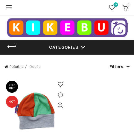
0
0
CATEGORIES
Filters
Početna
Odeća
SOLD
OUT
HOT