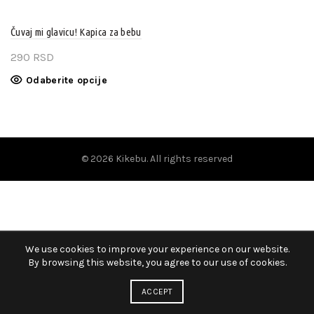
Čuvaj mi glavicu! Kapica za bebu
290
RSD
Ovaj
Odaberite opcije
proizvod
ima
više
varijanti.
Opcije
© 2026
Kikebu
. All rights reserved
mogu
biti
izabrane
na
stranici
proizvoda.
We use cookies to improve your experience on our website.
By browsing this website, you agree to our use of cookies.
ACCEPT